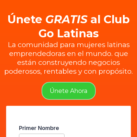
Únete
GRATIS
al Club
Go Latinas
La comunidad para mujeres latinas
emprendedoras en el mundo. que
están construyendo negocios
poderosos, rentables y con propósito.
Únete Ahora
Primer Nombre