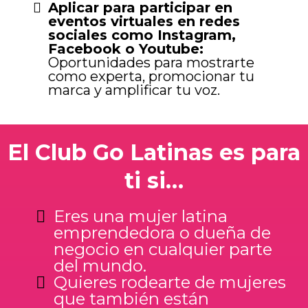
Aplicar para participar en
eventos virtuales en redes
sociales como Instagram,
Facebook o Youtube:
Oportunidades para mostrarte
como experta, promocionar tu
marca y amplificar tu voz.
El Club Go Latinas es para
ti si…
Eres una mujer latina
emprendedora o dueña de
negocio en cualquier parte
del mundo.
Quieres rodearte de mujeres
que también están